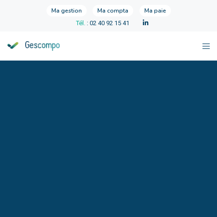
Ma gestion
Ma compta
Ma paie
Tél.
: 02 40 92 15 41