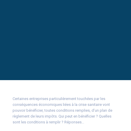
Certaines entreprises particulièrement touchées par les
conséquences économiques liées à la crise sanitaire vont
pouvoir bénéficier, toutes conditions remplies, d’un plan de
règlement de leurs impôts. Qui peut en bénéficier ? Quelles
sont les conditions à remplir ? Réponses…