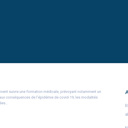
ivent suivre une formation médicale, prévoyant notamment un
e aux conséquences de l’épidémie de covid-19, les modalités
tées…
R
a