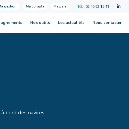
Ma gestion
Ma compta
Ma paie
Tél.
: 02 40 92 15 41
pagnements
Nos outils
Les actualités
Nous contacter
à bord des navires