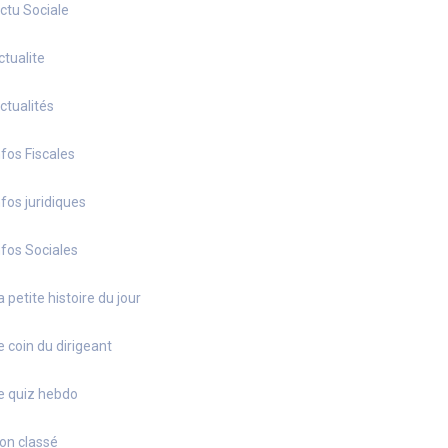
ctu Sociale
ctualite
ctualités
nfos Fiscales
nfos juridiques
nfos Sociales
a petite histoire du jour
e coin du dirigeant
e quiz hebdo
on classé