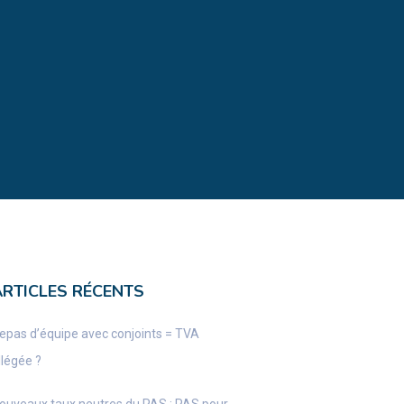
ARTICLES RÉCENTS
epas d’équipe avec conjoints = TVA
llégée ?