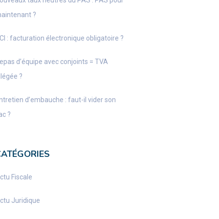
ouveaux taux neutres du PAS : PAS pour
aintenant ?
CI : facturation électronique obligatoire ?
epas d’équipe avec conjoints = TVA
llégée ?
ntretien d’embauche : faut-il vider son
ac ?
CATÉGORIES
ctu Fiscale
ctu Juridique