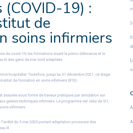
N
s (COVID-19) :
m
titut de
S
n soins infirmiers
R
a
e de covid-19, les formations visant la primo-délivrance et le
u III des gens de mer sont adaptées.
E
s
service hospitalier. Toutefois, jusqu’au 31 décembre 2021, ce stage
nstitut de formation en soins infirmiers (IFSI).
est assurée sous forme de travaux pratiques par simulation sur
ux gestes techniques infirmiers. Le programme est celui de SI1,
ins infirmiers.
A
A
l’arrêté du 5 mai 2020 portant adaptation provisoire des
au III