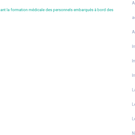
A
nant la formation médicale des personnels embarqués à bord des
a
A
I
I
I
L
L
L
N