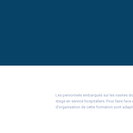
Les personnels embarqués sur les navires do
stage en service hospitaliers. Pour faire fac
d’organisation de cette formation sont adap