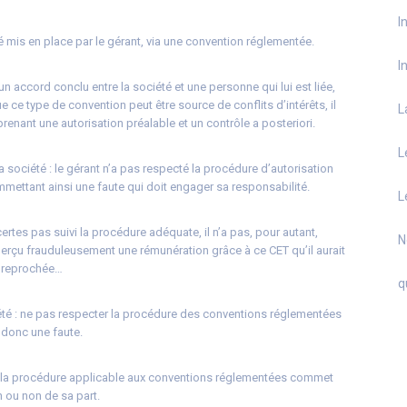
I
été mis en place par le gérant, via une convention réglementée.
I
n accord conclu entre la société et une personne qui lui est liée,
e type de convention peut être source de conflits d’intérêts, il
L
enant une autorisation préalable et un contrôle a posteriori.
L
 la société : le gérant n’a pas respecté la procédure d’autorisation
ettant ainsi une faute qui doit engager sa responsabilité.
L
 certes pas suivi la procédure adéquate, il n’a pas, pour autant,
N
perçu frauduleusement une rémunération grâce à ce CET qu’il aurait
re reprochée…
q
ociété : ne pas respecter la procédure des conventions réglementées
t donc une faute.
ar la procédure applicable aux conventions réglementées commet
n ou non de sa part.