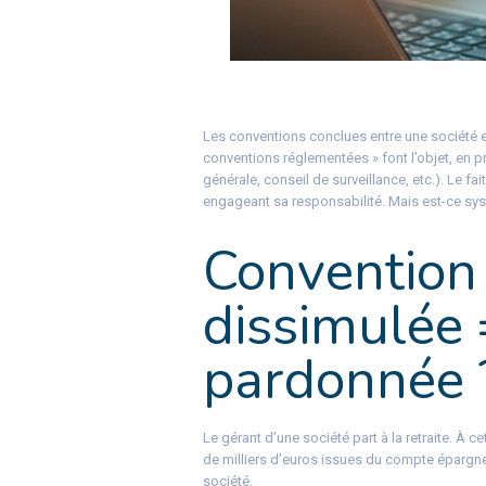
Les conventions conclues entre une société e
conventions réglementées » font l’objet, en 
générale, conseil de surveillance, etc.). Le f
engageant sa responsabilité. Mais est-ce sy
Convention
dissimulée 
pardonnée 
Le gérant d’une société part à la retraite. À 
de milliers d’euros issues du compte épargne-
société.