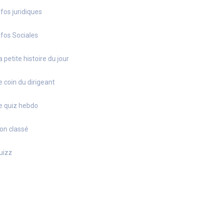
nfos juridiques
nfos Sociales
a petite histoire du jour
e coin du dirigeant
e quiz hebdo
on classé
uizz