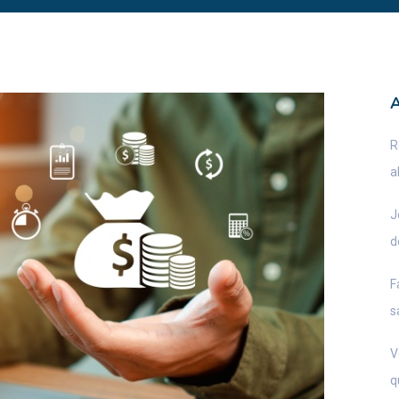
R
a
J
d
F
s
V
q