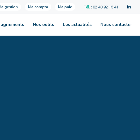
Ma gestion
Ma compta
Ma paie
Tél.
: 02 40 92 15 41
pagnements
Nos outils
Les actualités
Nous contacter