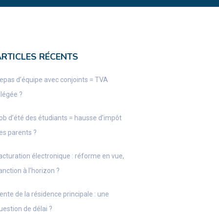
ARTICLES RÉCENTS
epas d’équipe avec conjoints = TVA
llégée ?
ob d’été des étudiants = hausse d’impôt
es parents ?
acturation électronique : réforme en vue,
anction à l’horizon ?
ente de la résidence principale : une
uestion de délai ?