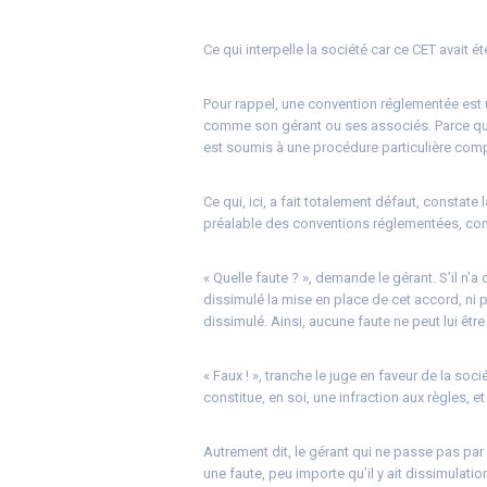
Ce qui interpelle la société car ce CET avait 
Pour rappel, une convention réglementée est u
comme son gérant ou ses associés. Parce que c
est soumis à une procédure particulière compr
Ce qui, ici, a fait totalement défaut, constate
préalable des conventions réglementées, comm
« Quelle faute ? », demande le gérant. S’il n’a
dissimulé la mise en place de cet accord, ni 
dissimulé. Ainsi, aucune faute ne peut lui êt
« Faux ! », tranche le juge en faveur de la s
constitue, en soi, une infraction aux règles, e
Autrement dit, le gérant qui ne passe pas p
une faute, peu importe qu’il y ait dissimulatio