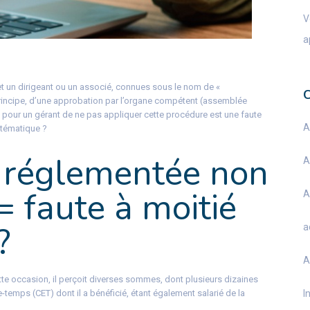
V
a
t un dirigeant ou un associé, connues sous le nom de «
principe, d’une approbation par l’organe compétent (assemblée
ait pour un gérant de ne pas appliquer cette procédure est une faute
A
stématique ?
 réglementée non
A
= faute à moitié
A
?
a
A
cette occasion, il perçoit diverses sommes, dont plusieurs dizaines
temps (CET) dont il a bénéficié, étant également salarié de la
I