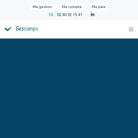
Ma gestion
Ma compta
Ma paie
Tél.
: 02 40 92 15 41