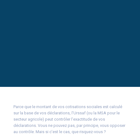
Parce que le montant de vos cotisations sociales est calculé
sur la base de vos déclarations, l’Urssaf (ou la MSA pour le
secteur agricole) peut contrôler l’exactitude de vos
déclarations. Vous ne pouvez pas, par principe, vous opposer
au contrôle. Mais si c’est le cas, que risquez-vous ?