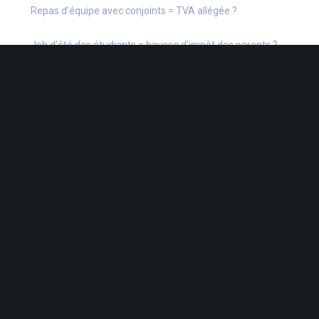
Repas d’équipe avec conjoints = TVA allégée ?
Job d’été des étudiants = hausse d’impôt des parents ?
CATÉGORIES
Actu Fiscale
Actu Juridique
Actu Sociale
actualite
Actualités
Infos Fiscales