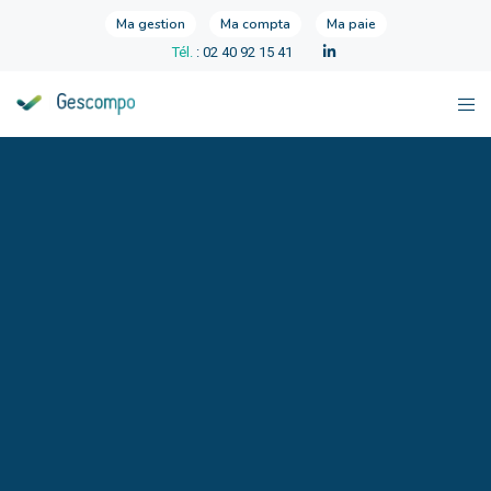
Ma gestion
Ma compta
Ma paie
Tél.
: 02 40 92 15 41