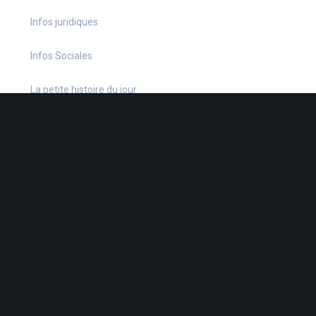
Infos juridiques
Infos Sociales
La petite histoire du jour
Le coin du dirigeant
Le quiz hebdo
Non classé
quizz