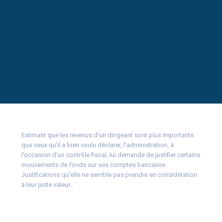
Estimant que les revenus d’un dirigeant sont plus importants
que ceux qu’il a bien voulu déclarer, l’administration, à
l’occasion d’un contrôle fiscal, lui demande de justifier certains
mouvements de fonds sur ses comptes bancaires.
Justifications qu’elle ne semble pas prendre en considération
à leur juste valeur…