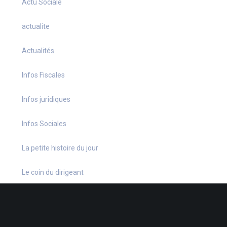
Actu Sociale
actualite
Actualités
Infos Fiscales
Infos juridiques
Infos Sociales
La petite histoire du jour
Le coin du dirigeant
Le quiz hebdo
Non classé