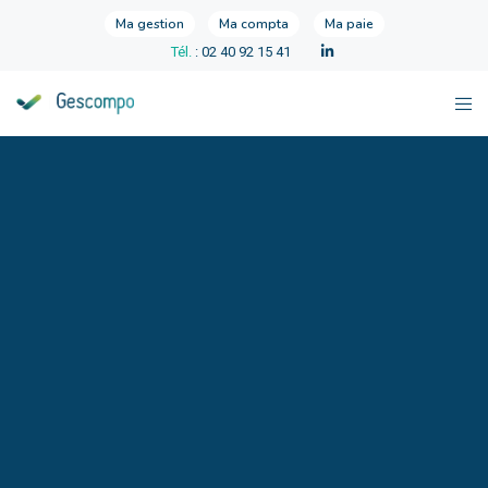
Ma gestion
Ma compta
Ma paie
Tél.
: 02 40 92 15 41