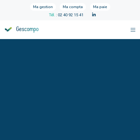
Ma gestion
Ma compta
Ma paie
Tél.
: 02 40 92 15 41