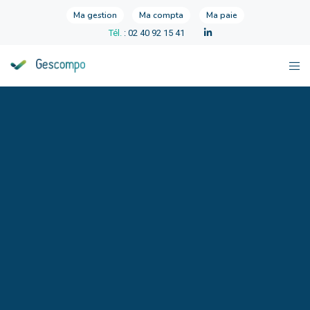
Ma gestion
Ma compta
Ma paie
Tél.
: 02 40 92 15 41