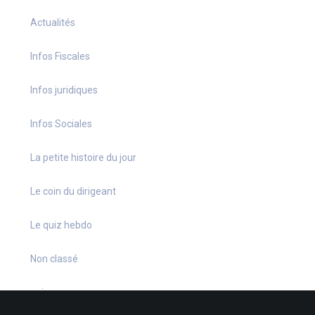
Actualités
Infos Fiscales
Infos juridiques
Infos Sociales
La petite histoire du jour
Le coin du dirigeant
Le quiz hebdo
Non classé
quizz