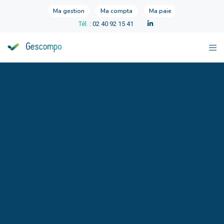
Ma gestion
Ma compta
Ma paie
Tél.
: 02 40 92 15 41