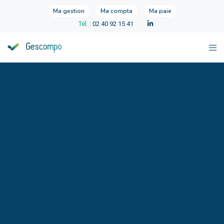
Ma gestion
Ma compta
Ma paie
Tél.
: 02 40 92 15 41