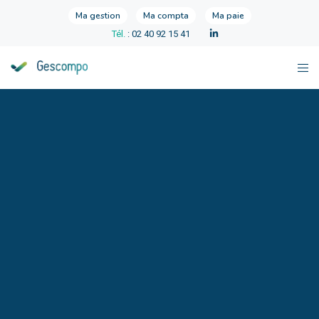
Ma gestion
Ma compta
Ma paie
Tél.
: 02 40 92 15 41