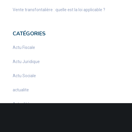
Vente transfontalière : quelle est la loi applicable ?
CATÉGORIES
Actu Fiscale
Actu Juridique
Actu Sociale
actualite
Actualités
Infos Fiscales