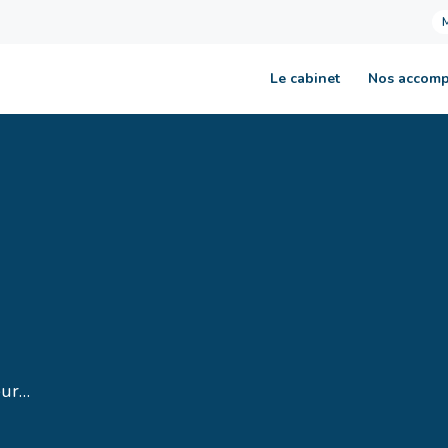
Le cabinet
Nos accom
eur…