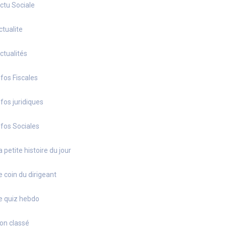
ctu Sociale
ctualite
ctualités
nfos Fiscales
nfos juridiques
nfos Sociales
a petite histoire du jour
e coin du dirigeant
e quiz hebdo
on classé