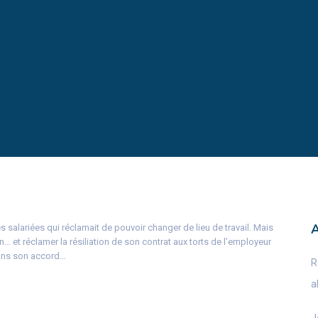
 salariées qui réclamait de pouvoir changer de lieu de travail. Mais
n… et réclamer la résiliation de son contrat aux torts de l’employeur
sans son accord…
R
a