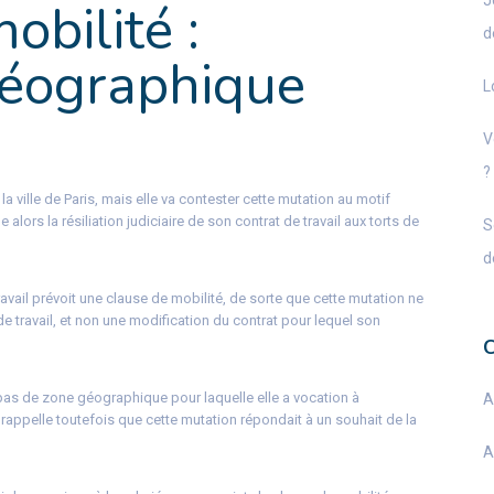
J
obilité :
d
géographique
L
!
V
?
a ville de Paris, mais elle va contester cette mutation au motif
alors la résiliation judiciaire de son contrat de travail aux torts de
S
d
avail prévoit une clause de mobilité, de sorte que cette mutation ne
 travail, et non une modification du contrat pour lequel son
 pas de zone géographique pour laquelle elle a vocation à
A
 rappelle toutefois que cette mutation répondait à un souhait de la
A