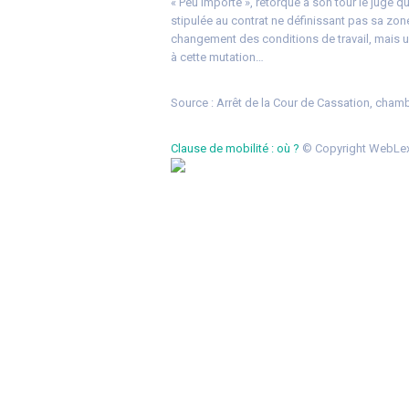
« Peu importe », rétorque à son tour le juge qu
stipulée au contrat ne définissant pas sa zo
changement des conditions de travail, mais u
à cette mutation…
Source :
Arrêt de la Cour de Cassation, cham
Clause de mobilité : où ?
© Copyright WebLex