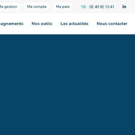
Ma gestion
Ma compta
Ma paie
Tél.
: 02 40 92 15 41
pagnements
Nos outils
Les actualités
Nous contacter