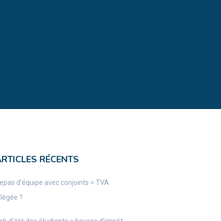
ARTICLES RÉCENTS
epas d’équipe avec conjoints = TVA
llégée ?