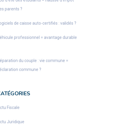
ob d’été des étudiants = hausse d’impôt
es parents ?
ogiciels de caisse auto-certifiés : validés ?
éhicule professionnel = avantage durable
éparation du couple : vie commune =
éclaration commune ?
CATÉGORIES
ctu Fiscale
ctu Juridique