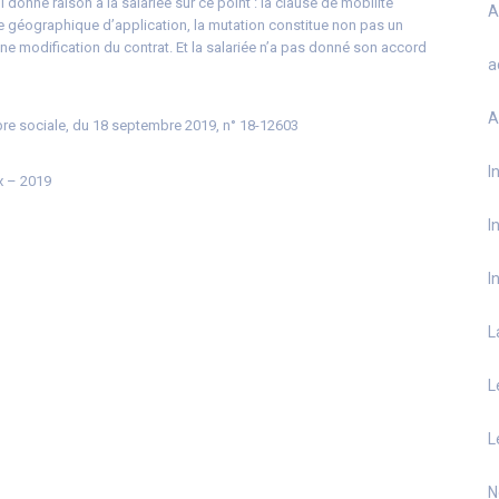
i donne raison à la salariée sur ce point : la clause de mobilité
A
ne géographique d’application, la mutation constitue non pas un
ne modification du contrat. Et la salariée n’a pas donné son accord
a
A
bre sociale, du 18 septembre 2019, n° 18-12603
I
 – 2019
I
I
L
L
L
N