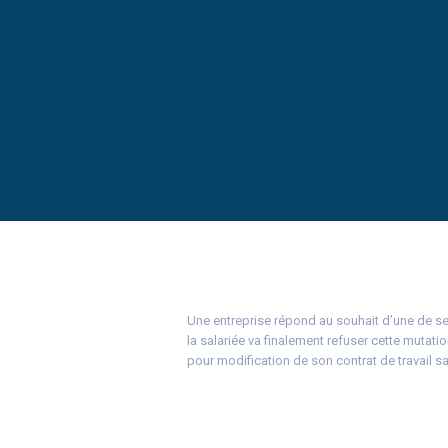
Une entreprise répond au souhait d’une de ses
la salariée va finalement refuser cette mutatio
pour modification de son contrat de travail 