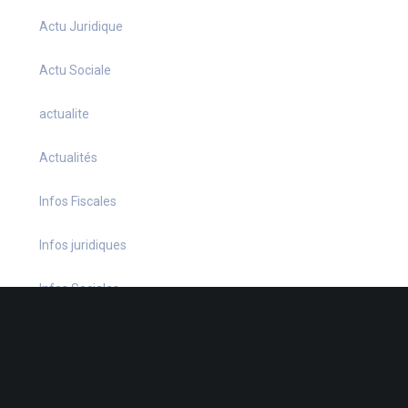
Actu Juridique
Actu Sociale
actualite
Actualités
Infos Fiscales
Infos juridiques
Infos Sociales
La petite histoire du jour
Le coin du dirigeant