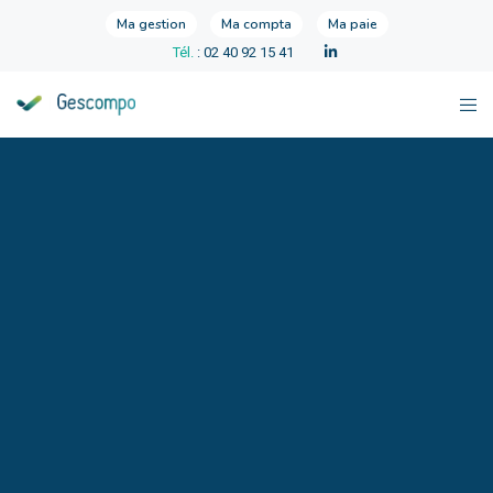
Ma gestion
Ma compta
Ma paie
Tél.
: 02 40 92 15 41