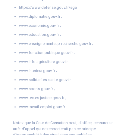
https://www.defense.gouv.fr/sga ;
www.diplomatie.gouv.fr ;
www.economie.gouv.fr ;
www.education.gouv.fr ;
www.enseignementsup-recherche.gouv.fr ;
www.fonction-publique.gouv.fr ;
www.info.agriculture.gouv.fr ;
www.interieur.gouv.fr ;
www.solidarites-sante.gouv.fr ;
www.sports.gouv.fr ;
www.textes.justice.gouv.fr ;
www.travail-emploi.gouv.fr.
Notez que la Cour de Cassation peut, d’office, censurer un
arrêt d’appel qui ne respecterait pas ce principe
d’inopposabilité des circulaires non-publiées.