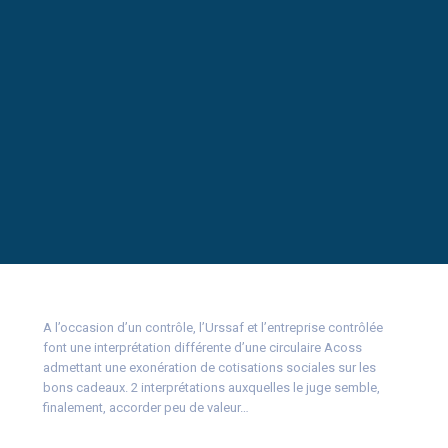
A l’occasion d’un contrôle, l’Urssaf et l’entreprise contrôlée
font une interprétation différente d’une circulaire Acoss
admettant une exonération de cotisations sociales sur les
bons cadeaux. 2 interprétations auxquelles le juge semble,
finalement, accorder peu de valeur…