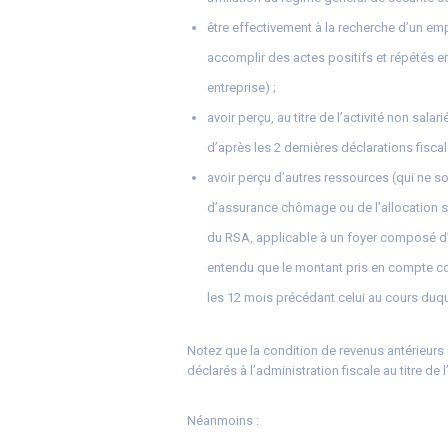
être effectivement à la recherche d’un em
accomplir des actes positifs et répétés e
entreprise) ;
avoir perçu, au titre de l’activité non sal
d’après les 2 dernières déclarations fisc
avoir perçu d’autres ressources (qui ne soi
d’assurance chômage ou de l’allocation sp
du RSA, applicable à un foyer composé d’un
entendu que le montant pris en compte c
les 12 mois précédant celui au cours duqu
Notez que la condition de revenus antérieurs 
déclarés à l’administration fiscale au titre de 
Néanmoins :