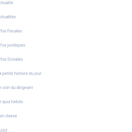
ctualite
ctualités
nfos Fiscales
nfos juridiques
nfos Sociales
a petite histoire du jour
e coin du dirigeant
e quiz hebdo
on classé
uizz