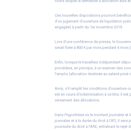
cours duquel la demande d’allocation aura é
Ces nouvelles dispositions pourront bénéficier
d’un jugement d’ouverture de liquidation jud
engagée) à partir du 1er novembre 2019.
Lors d’une conférence de presse, le Gouvern
serait fixée à 800 € par mois pendant 6 mois 
Enfin, lorsque le travailleur indépendant dép
procédera, en principe, à un examen des condit
l’emploi (allocation destinée au salarié privé 
Ainsi, s’il remplit les conditions d’ouverture o
est en cours d’indemnisation à ce titre, il e
versement des allocations.
Dans l’hypothèse où le montant journalier et l
journalier et à la durée du droit à l’ATI, il sera 
poursuite du droit à l’ARE, entraînant le rejet