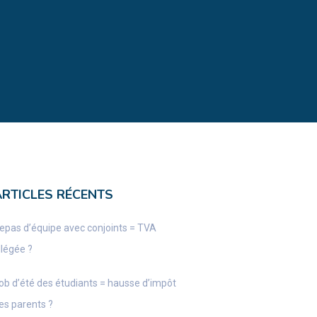
ARTICLES RÉCENTS
epas d’équipe avec conjoints = TVA
llégée ?
ob d’été des étudiants = hausse d’impôt
es parents ?