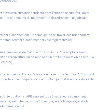
té déposée).
 aux travailleurs indépendants dont l’entreprise aura fait l’objet
iciaire prononcé (ou d’une procédure de redressement judiciaire
ement a annoncé que l’indemnisation du travailleur indépendant
(montant restant à confirmer par voie réglementaire).
osera une demande d’allocation auprès de Pôle emploi, celui-ci
ions d’ouverture ou de reprise d’un droit à l’allocation de retour à
d’emploi).
u de reprise de droits à l’allocation de retour à l’emploi (ARE) ou s’il
st procédé à une comparaison du montant journalier et de la durée de
a durée du droit à l’ARE seraient tous 2 supérieurs au montant
procédé, selon le cas, soit à l’ouverture, soit à la reprise, soit à la
 de la demande d’ATI.