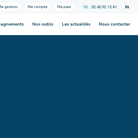
Ma gestion
Ma compta
Ma paie
Tél.
: 02 40 92 15 41
pagnements
Nos outils
Les actualités
Nous contacter