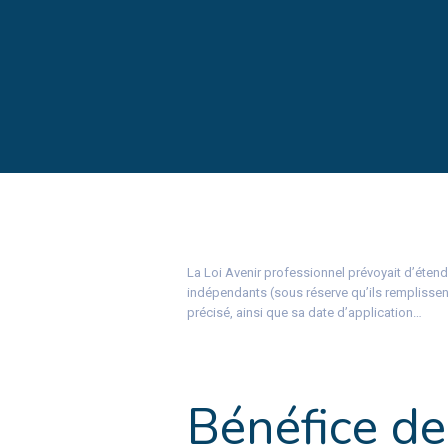
La Loi Avenir professionnel prévoyait d’étend
indépendants (sous réserve qu’ils remplissent
précisé, ainsi que sa date d’application…
Bénéfice de