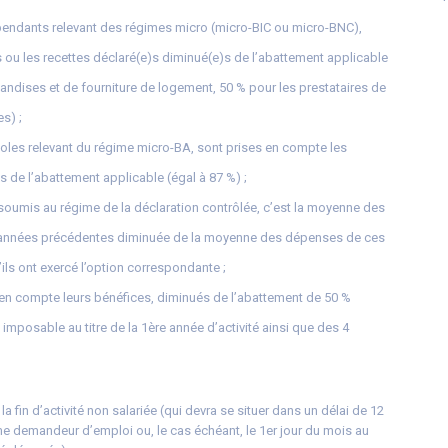
épendants relevant des régimes micro (micro-BIC ou micro-BNC),
s ou les recettes déclaré(e)s diminué(e)s de l’abattement applicable
handises et de fourniture de logement, 50 % pour les prestataires de
es) ;
coles relevant du régime micro-BA, sont prises en compte les
s de l’abattement applicable (égal à 87 %) ;
 soumis au régime de la déclaration contrôlée, c’est la moyenne des
 2 années précédentes diminuée de la moyenne des dépenses de ces
ls ont exercé l’option correspondante ;
is en compte leurs bénéfices, diminués de l’abattement de 50 %
 imposable au titre de la 1ère année d’activité ainsi que des 4
la fin d’activité non salariée (qui devra se situer dans un délai de 12
me demandeur d’emploi ou, le cas échéant, le 1er jour du mois au