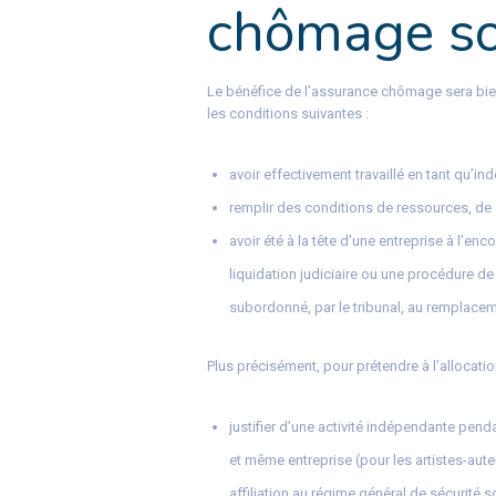
chômage so
Le bénéfice de l’assurance chômage sera bient
les conditions suivantes :
avoir effectivement travaillé en tant qu’ind
remplir des conditions de ressources, de du
avoir été à la tête d’une entreprise à l’e
liquidation judiciaire ou une procédure d
subordonné, par le tribunal, au remplacem
Plus précisément, pour prétendre à l’allocatio
justifier d’une activité indépendante pend
et même entreprise (pour les artistes-auteu
affiliation au régime général de sécurité 