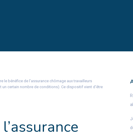
re le bénéfice de l’assurance chômage aux travailleurs
 un certain nombre de conditions). Ce dispositif vient d’être
R
a
J
 l’assurance
d