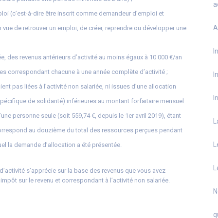
a
ploi (c’est-à-dire être inscrit comme demandeur d’emploi et
A
n vue de retrouver un emploi, de créer, reprendre ou développer une
I
ariée, des revenus antérieurs d’activité au moins égaux à 10 000 €/an
ales correspondant chacune à une année complète d’activité ;
I
ent pas liées à l’activité non salariée, ni issues d’une allocation
I
écifique de solidarité) inférieures au montant forfaitaire mensuel
e personne seule (soit 559,74 €, depuis le 1er avril 2019), étant
L
orrespond au douzième du total des ressources perçues pendant
L
el la demande d’allocation a été présentée.
L
d’activité s’apprécie sur la base des revenus que vous avez
l’impôt sur le revenu et correspondant à l’activité non salariée.
N
q