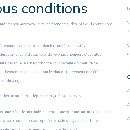
us conditions
L
V
ôt étendu aux travailleurs indépendants, dès lors qu’ils rempliront
?
S
épendants au titre de leur dernière année d’activité ;
d
rée antérieure d’activité et de revenus antérieurs d’activité ;
ncontre de laquelle a été prononcé un jugement d’ouverture de
e redressement judiciaire dont le plan de redressement a été
ent du dirigeant.
A
n des travailleurs indépendants (ATI), vous devez :
A
ant une période minimale ininterrompue de 2 ans au titre d’une seule
A
rs, cette condition est réputée remplie s’ils justifient d’une
sociale pendant une période minimale de 2 ans) ;