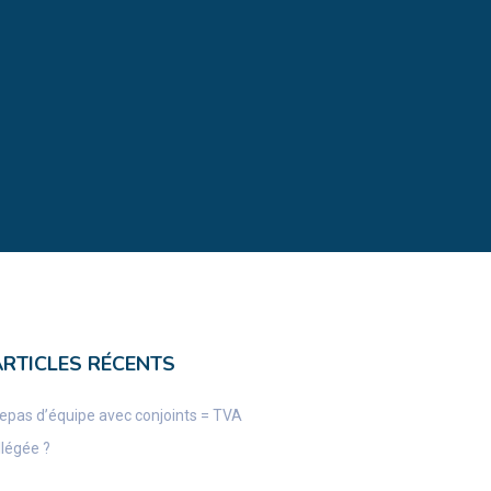
ARTICLES RÉCENTS
epas d’équipe avec conjoints = TVA
llégée ?