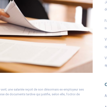
J
d
F
s
V
q
V
a
9 avril, une salariée reçoit de son désormais ex-employeur ses
se de documents tardive qui justifie, selon elle, l’octroi de
A