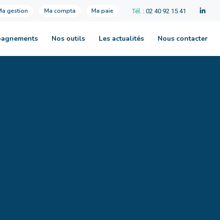
Ma gestion
Ma compta
Ma paie
Tél.
: 02 40 92 15 41
pagnements
Nos outils
Les actualités
Nous contacter