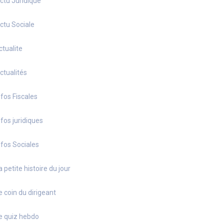
ctu Juridique
ctu Sociale
ctualite
ctualités
nfos Fiscales
nfos juridiques
nfos Sociales
a petite histoire du jour
e coin du dirigeant
e quiz hebdo