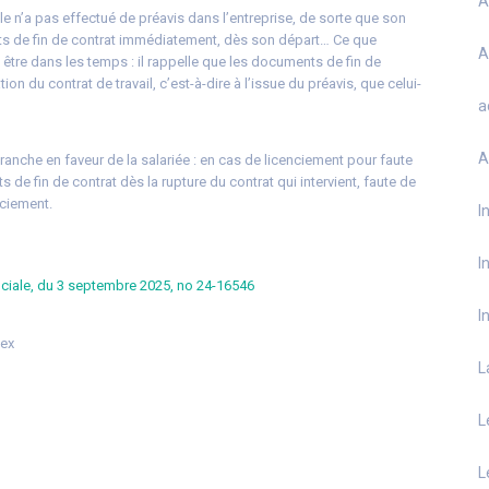
A
lle n’a pas effectué de préavis dans l’entreprise, de sorte que son
nts de fin de contrat immédiatement, dès son départ… Ce que
A
 être dans les temps : il rappelle que les documents de fin de
tion du contrat de travail, c’est-à-dire à l’issue du préavis, que celui-
a
A
ranche en faveur de la salariée : en cas de licenciement pour faute
 de fin de contrat dès la rupture du contrat qui intervient, faute de
nciement.
I
I
ociale, du 3 septembre 2025, no 24-16546
I
ex
L
L
L