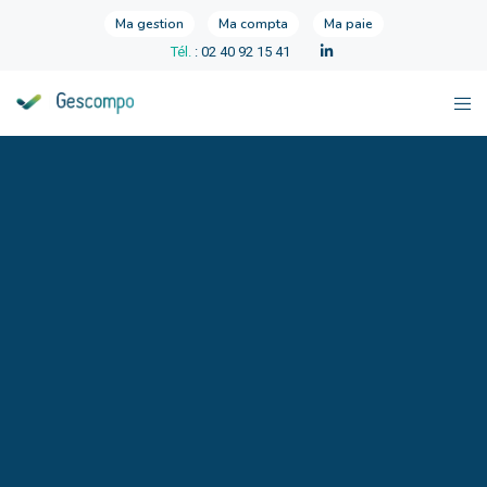
Ma gestion
Ma compta
Ma paie
Tél.
: 02 40 92 15 41