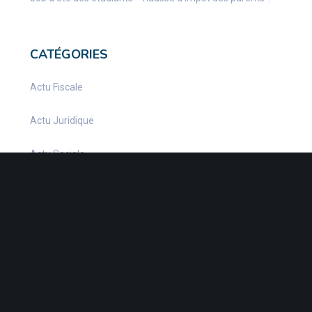
CATÉGORIES
Actu Fiscale
Actu Juridique
Actu Sociale
actualite
Actualités
Infos Fiscales
Infos juridiques