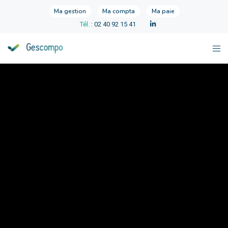
Ma gestion
Ma compta
Ma paie
Tél.
: 02 40 92 15 41