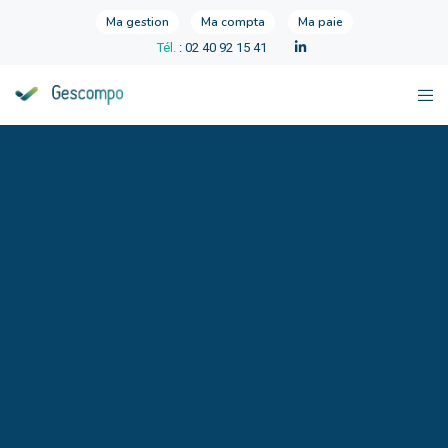
Ma gestion
Ma compta
Ma paie
Tél.
: 02 40 92 15 41