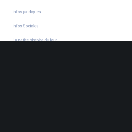
Infos juridiques
Infos Sociales
La petite histoire du jour
Le coin du dirigeant
Le quiz hebdo
Non classé
quizz