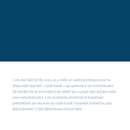
Lors de l’été 2018, une Loi a créé un cadre juridique pour le
dispositif appelé « cash back » qui permet à un commerçant
de rendre de la monnaie à un client qui a payé ses achats avec
une carte bancaire. Les montants (minimal et maximal)
permettant de recourir au cash back n’avaient toutefois pas
été précisés. C’est désormais chose faite…