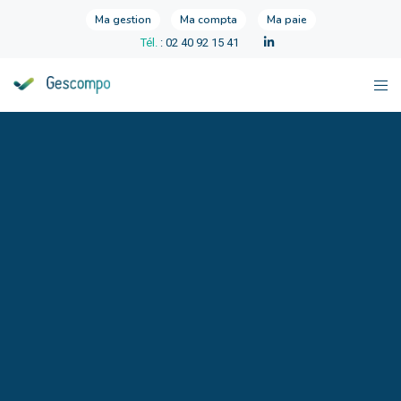
Ma gestion
Ma compta
Ma paie
Tél.
: 02 40 92 15 41