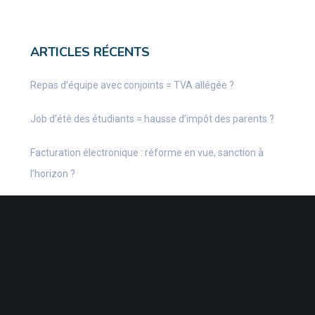
ARTICLES RÉCENTS
Repas d’équipe avec conjoints = TVA allégée ?
Job d’été des étudiants = hausse d’impôt des parents ?
Facturation électronique : réforme en vue, sanction à
l’horizon ?
Vente de la résidence principale : une question de délai ?
Vente transfontalière : quelle est la loi applicable ?
CATÉGORIES