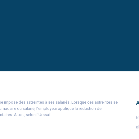
ise impose des astreintes à ses salariés. Lorsque ces astreintes se
omadaire du salarié, l’employeur applique la réduction de
taires. A tort, selon l’Urssaf…
R
a