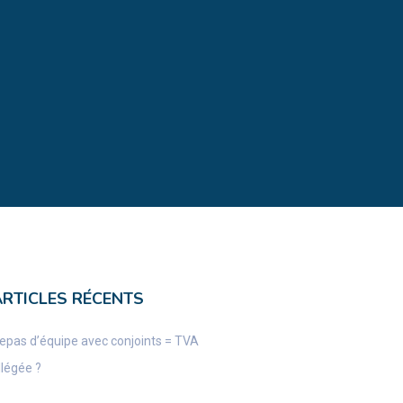
ARTICLES RÉCENTS
epas d’équipe avec conjoints = TVA
llégée ?