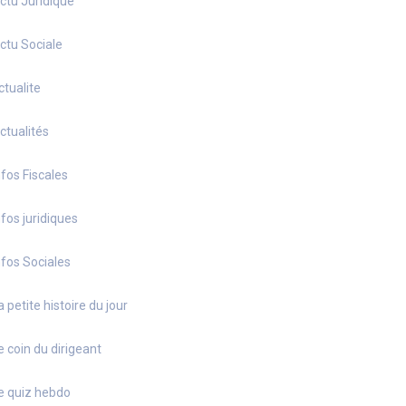
ctu Juridique
ctu Sociale
ctualite
ctualités
nfos Fiscales
nfos juridiques
nfos Sociales
a petite histoire du jour
e coin du dirigeant
e quiz hebdo