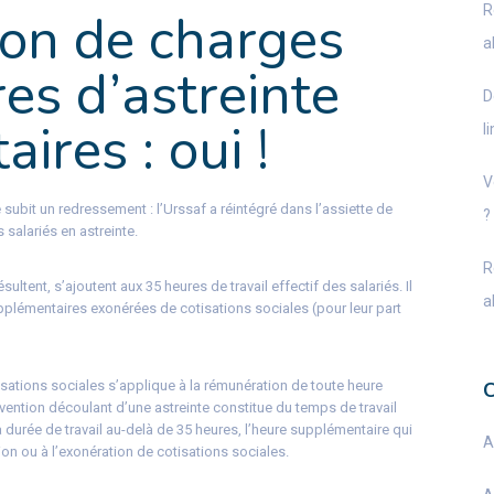
R
ion de charges
a
res d’astreinte
D
ires : oui !
l
V
e subit un redressement : l’Urssaf a réintégré dans l’assiette de
?
 salariés en astreinte.
R
ésultent, s’ajoutent aux 35 heures de travail effectif des salariés. Il
a
pplémentaires exonérées de cotisations sociales (pour leur part
tisations sociales s’applique à la rémunération de toute heure
vention découlant d’une astreinte constitue du temps de travail
 la durée de travail au-delà de 35 heures, l’heure supplémentaire qui
A
tion ou à l’exonération de cotisations sociales.