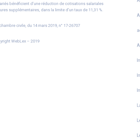
A
lariés bénéficient d’une réduction de cotisations salariales
eures supplémentaires, dans la limite d’un taux de 11,31 %.
A
 chambre civile, du 14 mars 2019, n° 17-26707
a
right WebLex – 2019
A
I
I
I
L
L
L