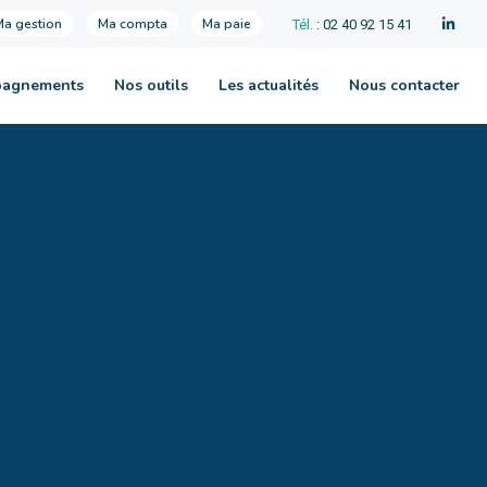
Ma gestion
Ma compta
Ma paie
Tél.
: 02 40 92 15 41
pagnements
Nos outils
Les actualités
Nous contacter