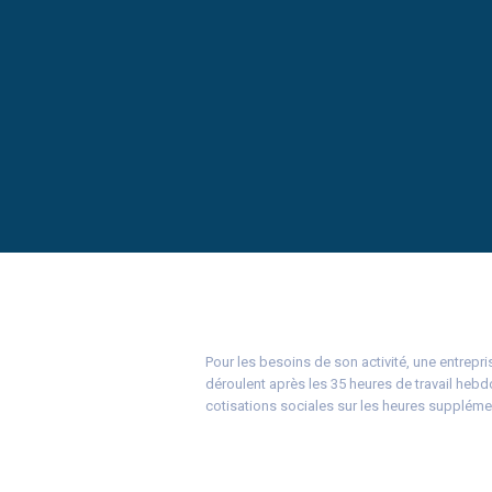
Pour les besoins de son activité, une entrepr
déroulent après les 35 heures de travail hebd
cotisations sociales sur les heures supplémen