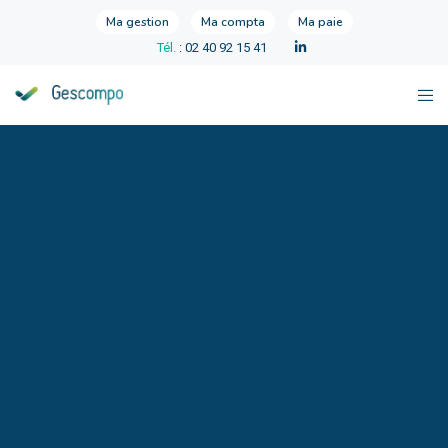
Ma gestion
Ma compta
Ma paie
Tél.
: 02 40 92 15 41