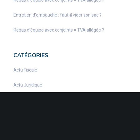
Repas d’équipe avec conjoints = TVA allégée ?
Entretien d’embauche : faut-il vider son sac ?
Repas d’équipe avec conjoints = TVA allégée ?
CATÉGORIES
Actu Fiscale
Actu Juridique
Actu Sociale
actualite
Actualités