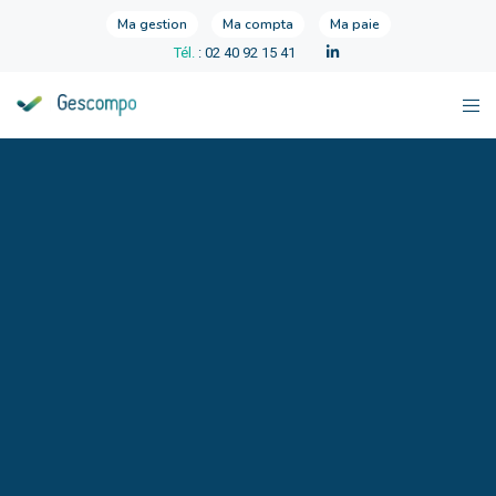
Ma gestion
Ma compta
Ma paie
Tél.
: 02 40 92 15 41