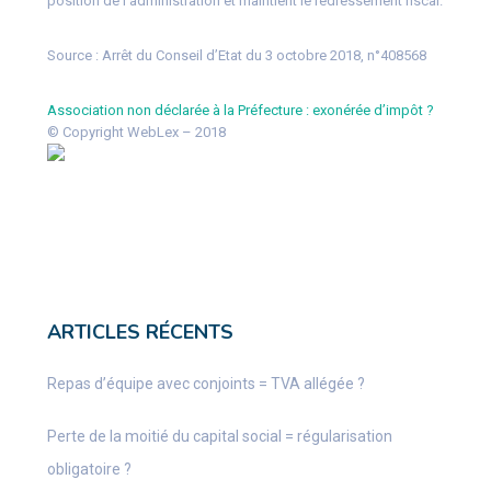
position de l’administration et maintient le redressement fiscal.
Source :
Arrêt du Conseil d’Etat du 3 octobre 2018, n°408568
Association non déclarée à la Préfecture : exonérée d’impôt ?
© Copyright WebLex – 2018
ARTICLES RÉCENTS
Repas d’équipe avec conjoints = TVA allégée ?
Perte de la moitié du capital social = régularisation
obligatoire ?