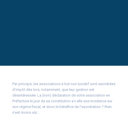
Par principe, les associations à but non lucratif sont exonérées
d’impôt dès lors, notamment, que leur gestion est
désintéressée. La (non) déclaration de votre association en
Préfecture le jour de sa constitution a-t-elle une incidence sur
son régime fiscal, et donc le bénéfice de l’exonération ? Rien
n’est moins sûr…