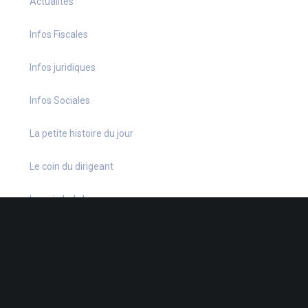
Actualités
Infos Fiscales
Infos juridiques
Infos Sociales
La petite histoire du jour
Le coin du dirigeant
Le quiz hebdo
Non classé
quizz