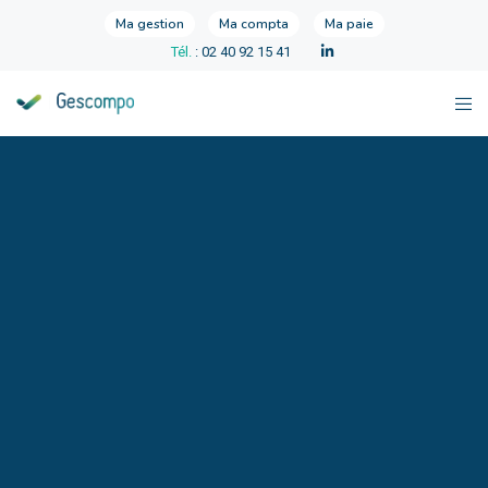
Ma gestion
Ma compta
Ma paie
Tél.
: 02 40 92 15 41