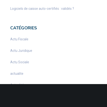
Logiciels de caisse auto-certifiés : validés ?
CATÉGORIES
Actu Fiscale
Actu Juridique
Actu Sociale
actualite
Actualités
Infos Fiscales