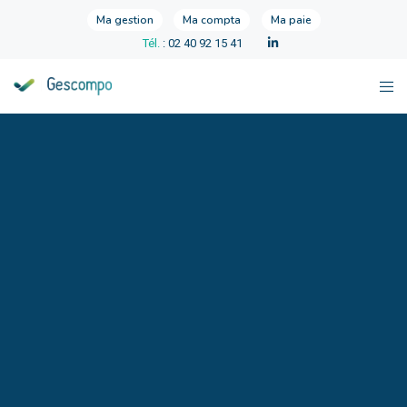
Ma gestion
Ma compta
Ma paie
Tél.
: 02 40 92 15 41