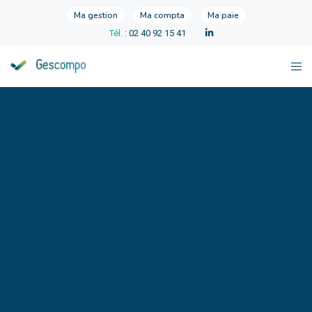
Ma gestion
Ma compta
Ma paie
Tél.
: 02 40 92 15 41