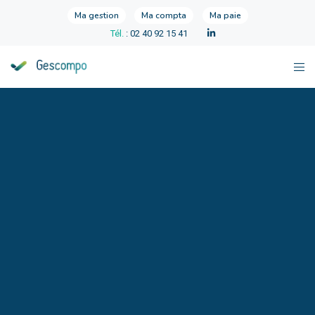
Ma gestion
Ma compta
Ma paie
Tél.
: 02 40 92 15 41