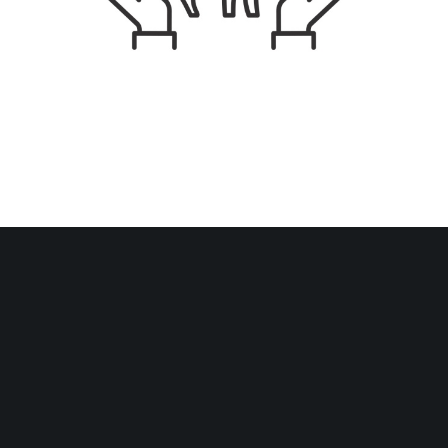
ARTICLES RÉCENTS
Repas d’équipe avec conjoints = TVA allégée ?
Perte de la moitié du capital social = régularisation
obligatoire ?
Repas d’équipe avec conjoints = TVA allégée ?