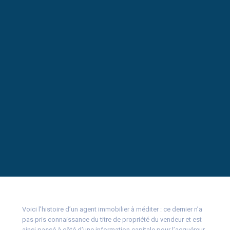
Voici l’histoire d’un agent immobilier à méditer : ce dernier n’a
pas pris connaissance du titre de propriété du vendeur et est
ainsi passé à côté d’une information capitale pour l’acquéreur,