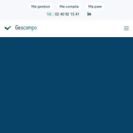
Ma gestion
Ma compta
Ma paie
Tél.
: 02 40 92 15 41