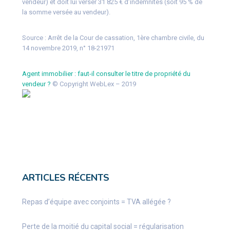
vendeur) et doit lui verser 31 825 € d’indemnités (soit 95 % de
la somme versée au vendeur).
Source :
Arrêt de la Cour de cassation, 1ère chambre civile, du
14 novembre 2019, n° 18-21971
Agent immobilier : faut-il consulter le titre de propriété du
vendeur ?
© Copyright WebLex – 2019
ARTICLES RÉCENTS
Repas d’équipe avec conjoints = TVA allégée ?
Perte de la moitié du capital social = régularisation