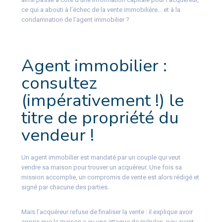
ce qui a abouti à l’échec de la vente immobilière… et à la
condamnation de l’agent immobilier ?
Agent immobilier :
consultez
(impérativement !) le
titre de propriété du
vendeur !
Un agent immobilier est mandaté par un couple qui veut
vendre sa maison pour trouver un acquéreur. Une fois sa
mission accomplie, un compromis de vente est alors rédigé et
signé par chacune des parties.
Mais l’acquéreur refuse de finaliser la vente : il explique avoir
appris que la maison a eu une attaque de mérules, peu avant