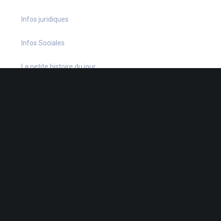
Infos juridiques
Infos Sociales
La petite histoire du jour
Le coin du dirigeant
Le quiz hebdo
Non classé
quizz