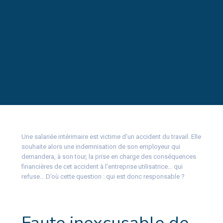
Une salariée intérimaire est victime d’un accident du travail. Elle
souhaite alors une indemnisation de son employeur qui
demandera, à son tour, la prise en charge des conséquences
financières de cet accident à l’entreprise utilisatrice… qui
refuse… D’où cette question : qui est donc responsable ?
Faute inexcusable de