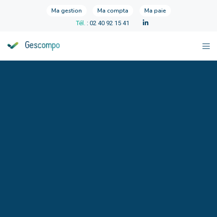
Ma gestion
Ma compta
Ma paie
Tél.
: 02 40 92 15 41