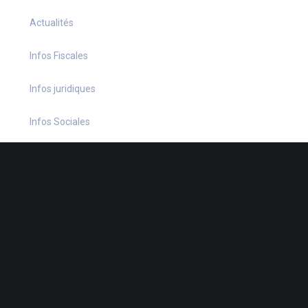
Actualités
Infos Fiscales
Infos juridiques
Infos Sociales
La petite histoire du jour
Le coin du dirigeant
Le quiz hebdo
Non classé
quizz