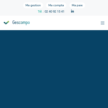
Ma gestion
Ma compta
Ma paie
Tél.
: 02 40 92 15 41