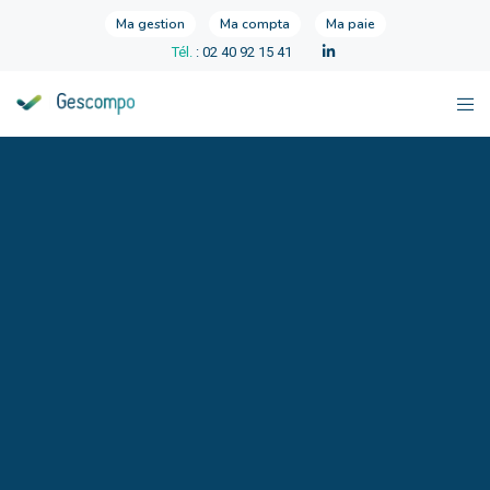
Ma gestion
Ma compta
Ma paie
Tél.
: 02 40 92 15 41