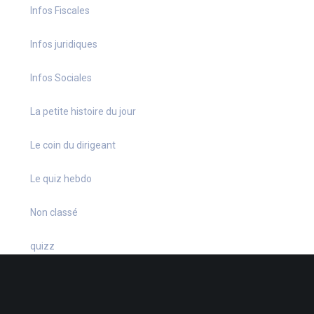
Infos Fiscales
Infos juridiques
Infos Sociales
La petite histoire du jour
Le coin du dirigeant
Le quiz hebdo
Non classé
quizz