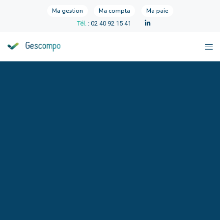
Ma gestion
Ma compta
Ma paie
Tél.
: 02 40 92 15 41