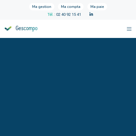
Ma gestion
Ma compta
Ma paie
Tél.
: 02 40 92 15 41