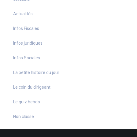
Actualités
Infos Fiscales
Infos juridiques
Infos Sociales
La petite histoire du jour
Le coin du dirigeant
Le quiz hebdo
Non classé
quizz