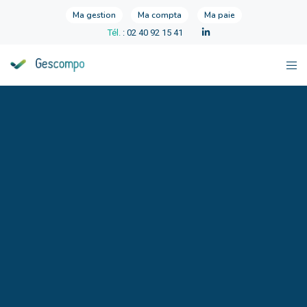
Ma gestion
Ma compta
Ma paie
Tél.
: 02 40 92 15 41