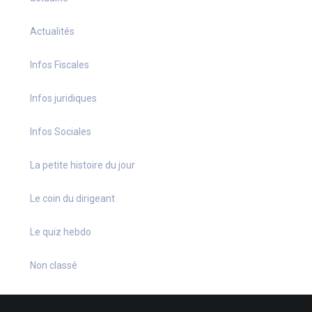
Actualités
Infos Fiscales
Infos juridiques
Infos Sociales
La petite histoire du jour
Le coin du dirigeant
Le quiz hebdo
Non classé
quizz