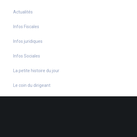
Actualités
Infos Fiscales
Infos juridiques
Infos Sociales
La petite histoire du jour
Le coin du dirigeant
Le quiz hebdo
Non classé
quizz