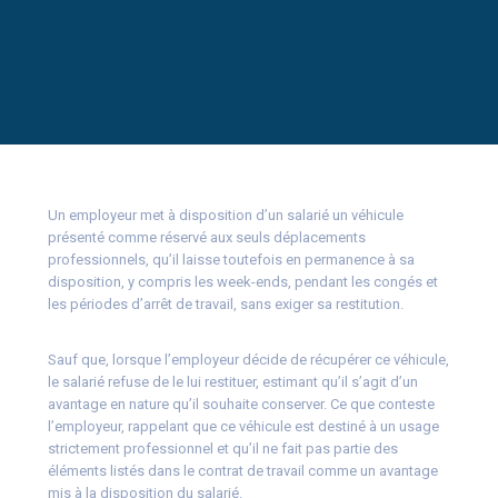
Un employeur met à disposition d’un salarié un véhicule
présenté comme réservé aux seuls déplacements
professionnels, qu’il laisse toutefois en permanence à sa
disposition, y compris les week-ends, pendant les congés et
les périodes d’arrêt de travail, sans exiger sa restitution.
Sauf que, lorsque l’employeur décide de récupérer ce véhicule,
le salarié refuse de le lui restituer, estimant qu’il s’agit d’un
avantage en nature qu’il souhaite conserver. Ce que conteste
l’employeur, rappelant que ce véhicule est destiné à un usage
strictement professionnel et qu’il ne fait pas partie des
éléments listés dans le contrat de travail comme un avantage
mis à la disposition du salarié.