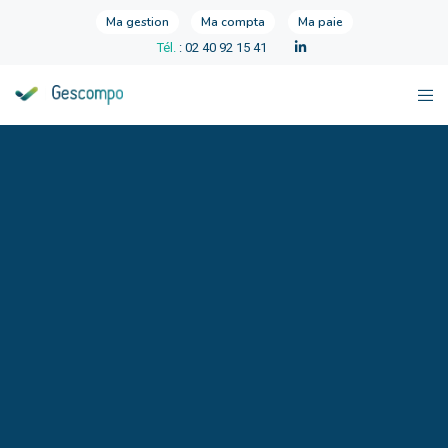
Ma gestion
Ma compta
Ma paie
Tél.
: 02 40 92 15 41