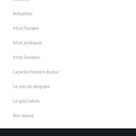
Actualités
Infos Fiscales
Infos juridiques
Infos Sociales
La petite histoire du jour
Le coin du dirigeant
Le quiz hebdo
Non classé
quizz