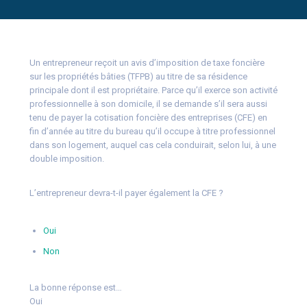
Un entrepreneur reçoit un avis d’imposition de taxe foncière
sur les propriétés bâties (TFPB) au titre de sa résidence
principale dont il est propriétaire. Parce qu’il exerce son activité
professionnelle à son domicile, il se demande s’il sera aussi
tenu de payer la cotisation foncière des entreprises (CFE) en
fin d’année au titre du bureau qu’il occupe à titre professionnel
dans son logement, auquel cas cela conduirait, selon lui, à une
double imposition.
L’entrepreneur devra-t-il payer également la CFE ?
Oui
Non
La bonne réponse est…
Oui