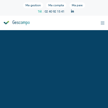
Ma gestion
Ma compta
Ma paie
Tél.
: 02 40 92 15 41