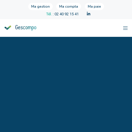
Ma gestion
Ma compta
Ma paie
Tél.
: 02 40 92 15 41