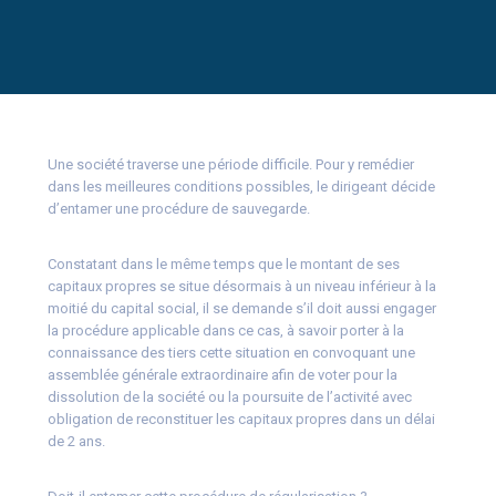
Une société traverse une période difficile. Pour y remédier
dans les meilleures conditions possibles, le dirigeant décide
d’entamer une procédure de sauvegarde.
Constatant dans le même temps que le montant de ses
capitaux propres se situe désormais à un niveau inférieur à la
moitié du capital social, il se demande s’il doit aussi engager
la procédure applicable dans ce cas, à savoir porter à la
connaissance des tiers cette situation en convoquant une
assemblée générale extraordinaire afin de voter pour la
dissolution de la société ou la poursuite de l’activité avec
obligation de reconstituer les capitaux propres dans un délai
de 2 ans.