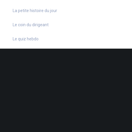
La petite histoire du jour
Le coin du dirigeant
Le quiz hebdo
Non classé
quizz