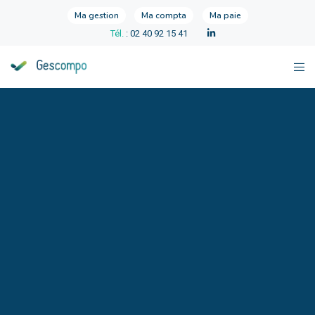
Ma gestion
Ma compta
Ma paie
Tél.
: 02 40 92 15 41