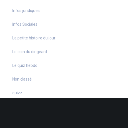
Infos juridiques
Infos Sociales
La petite histoire du jour
Le coin du dirigeant
Le quiz hebdo
Non classé
quizz