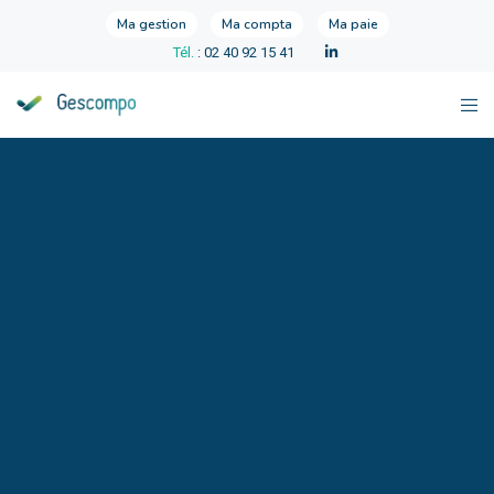
Ma gestion
Ma compta
Ma paie
Tél.
: 02 40 92 15 41