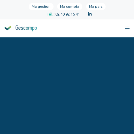
Ma gestion
Ma compta
Ma paie
Tél.
: 02 40 92 15 41