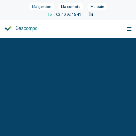
Ma gestion
Ma compta
Ma paie
Tél.
: 02 40 92 15 41