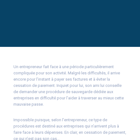
Un entrepreneur fait face à une période particulièrement
compliquée pour son activité. Malgré les difficultés, il arrive
encore pour l’instant à payer ses factures et à éviter la
cessation de paiement. Inquiet pour lui, son ami lui conseille
de demander une procédure de sauvegarde dédiée aux
entreprises en difficulté pour l’aider à traverser au mieux cette
mauvaise passe.
Impossible puisque, selon l’entrepreneur, ce type de
procédures est destiné aux entreprises qui n’arrivent plus à
faire face à leurs dépenses. En clair, en cessation de paiement,
ce qui n’est pas son cas…