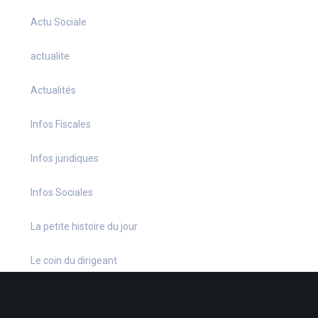
Actu Sociale
actualite
Actualités
Infos Fiscales
Infos juridiques
Infos Sociales
La petite histoire du jour
Le coin du dirigeant
Le quiz hebdo