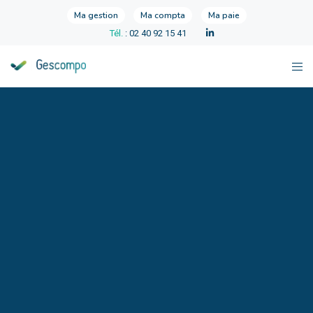
Ma gestion
Ma compta
Ma paie
Tél.
: 02 40 92 15 41