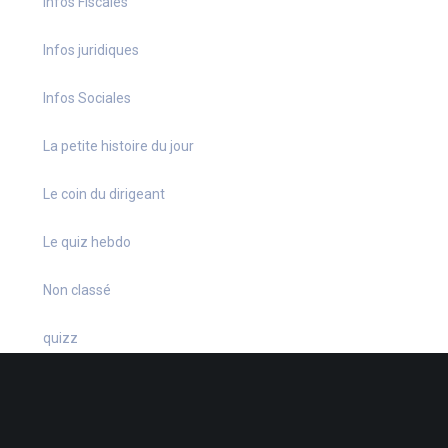
Infos Fiscales
Infos juridiques
Infos Sociales
La petite histoire du jour
Le coin du dirigeant
Le quiz hebdo
Non classé
quizz