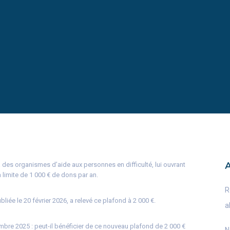
 des organismes d’aide aux personnes en difficulté, lui ouvrant
 limite de 1 000 € de dons par an.
R
ubliée le 20 février 2026, a relevé ce plafond à 2 000 €.
a
embre 2025 : peut-il bénéficier de ce nouveau plafond de 2 000 €