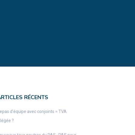
ARTICLES RÉCENTS
epas d’équipe avec conjoints = TVA
llégée ?