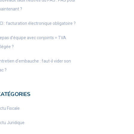
ouveaux taux neutres du PAS : PAS pour
aintenant ?
CI : facturation électronique obligatoire ?
epas d’équipe avec conjoints = TVA
llégée ?
ntretien d’embauche : faut-il vider son
ac ?
CATÉGORIES
ctu Fiscale
ctu Juridique