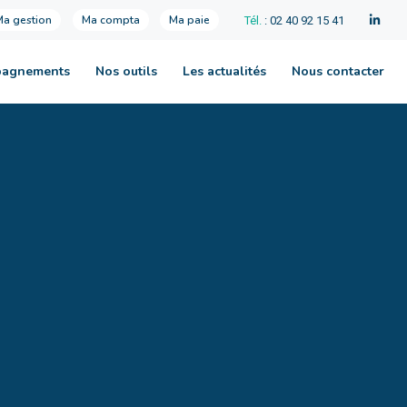
Ma gestion
Ma compta
Ma paie
Tél.
: 02 40 92 15 41
pagnements
Nos outils
Les actualités
Nous contacter