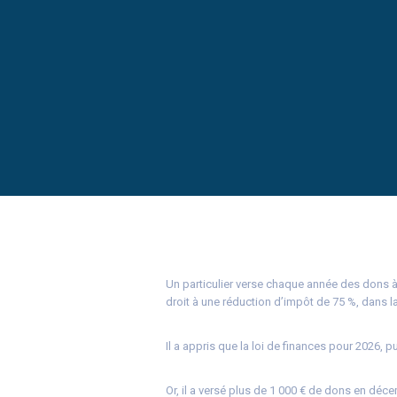
Un particulier verse chaque année des dons à
droit à une réduction d’impôt de 75 %, dans la
Il a appris que la loi de finances pour 2026, p
Or, il a versé plus de 1 000 € de dons en déc