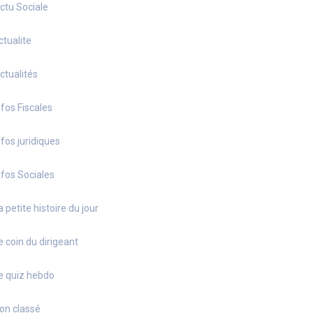
ctu Sociale
ctualite
ctualités
nfos Fiscales
nfos juridiques
nfos Sociales
a petite histoire du jour
e coin du dirigeant
e quiz hebdo
on classé