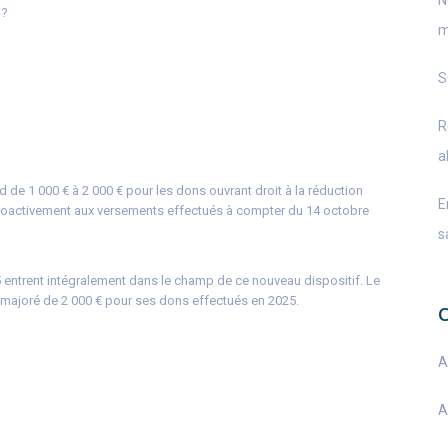
N
 ?
m
S
R
a
d de 1 000 € à 2 000 € pour les dons ouvrant droit à la réduction
E
troactivement aux versements effectués à compter du 14 octobre
s
 entrent intégralement dans le champ de ce nouveau dispositif. Le
d majoré de 2 000 € pour ses dons effectués en 2025.
A
A