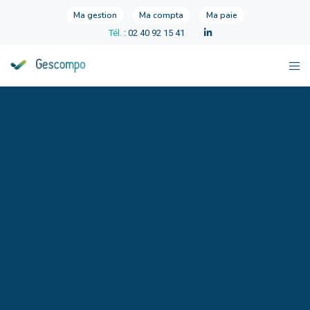
Ma gestion
Ma compta
Ma paie
Tél.
: 02 40 92 15 41