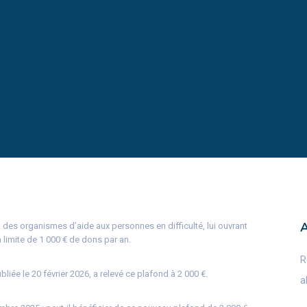
 des organismes d’aide aux personnes en difficulté, lui ouvrant
 limite de 1 000 € de dons par an.
R
ubliée le 20 février 2026, a relevé ce plafond à 2 000 €.
a