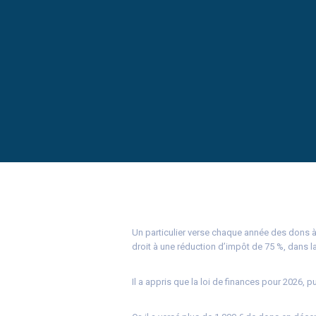
Un particulier verse chaque année des dons à
droit à une réduction d’impôt de 75 %, dans la
Il a appris que la loi de finances pour 2026, p