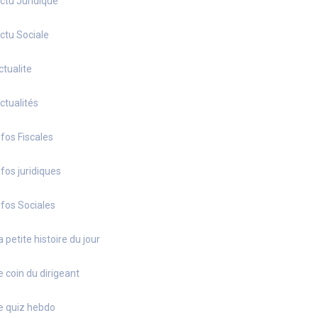
ctu Juridique
ctu Sociale
ctualite
ctualités
nfos Fiscales
nfos juridiques
nfos Sociales
a petite histoire du jour
e coin du dirigeant
e quiz hebdo