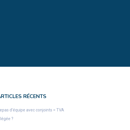
ARTICLES RÉCENTS
epas d’équipe avec conjoints = TVA
llégée ?