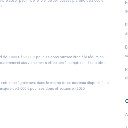
embre 2025 : peut-il bénéficier de ce nouveau plafond de 2 000 €
E
 ?
s
R
a
E
s
d de 1 000 € à 2 000 € pour les dons ouvrant droit à la réduction
troactivement aux versements effectués à compter du 14 octobre
R
a
 entrent intégralement dans le champ de ce nouveau dispositif. Le
d majoré de 2 000 € pour ses dons effectués en 2025.
A