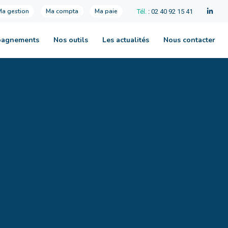
Ma gestion
Ma compta
Ma paie
Tél.
: 02 40 92 15 41
pagnements
Nos outils
Les actualités
Nous contacter