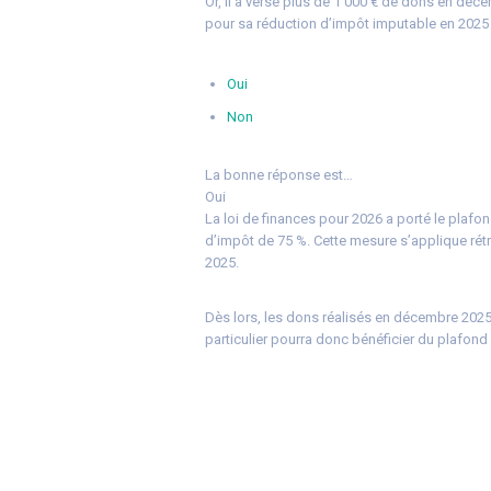
Or, il a versé plus de 1 000 € de dons en déc
pour sa réduction d’impôt imputable en 2025
Oui
Non
La bonne réponse est…
Oui
La loi de finances pour 2026 a porté le plafon
d’impôt de 75 %. Cette mesure s’applique ré
2025.
Dès lors, les dons réalisés en décembre 2025
particulier pourra donc bénéficier du plafon