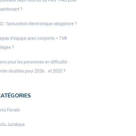
ouveaux taux neutres du PAS : PAS pour
aintenant ?
CI : facturation électronique obligatoire ?
epas d’équipe avec conjoints = TVA
llégée ?
ons pour les personnes en difficulté :
imite doublée pour 2026… et 2025 ?
CATÉGORIES
ctu Fiscale
ctu Juridique