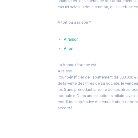
financières. Or, le bénéfice de l’abattement 
cas ici selon l’administration, qui lui refuse 
À tort ou à raison ?
À raison
À tort
La bonne réponse est…
À raison
Pour bénéficier de l’abattement de 500 000 € ap
de la vente des titres de sa société, le vendeur
les 5 ans précédant la vente de ses titres, o
normale ». Dans une situation similaire avec 
condition impérative de rémunération « normal
accordé.