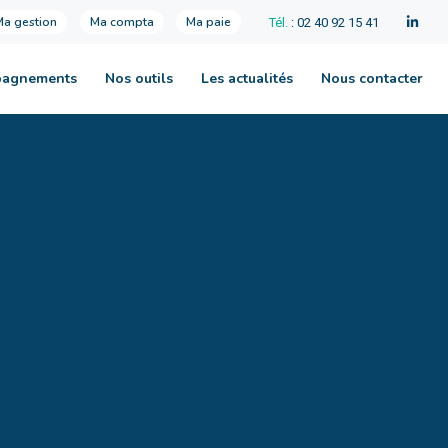
Ma gestion
Ma compta
Ma paie
Tél.
: 02 40 92 15 41
pagnements
Nos outils
Les actualités
Nous contacter