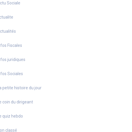
ctu Sociale
ctualite
ctualités
nfos Fiscales
nfos juridiques
nfos Sociales
a petite histoire du jour
e coin du dirigeant
e quiz hebdo
on classé