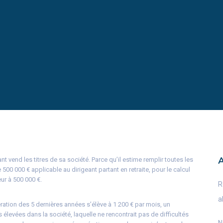
nt vend les titres de sa société. Parce qu’il estime remplir toutes les
500 000 € applicable au dirigeant partant en retraite, pour le calcul
eur à 500 000 €.
R
a
ation des 5 dernières années s’élève à 1 200 € par mois, un
 élevées dans la société, laquelle ne rencontrait pas de difficultés