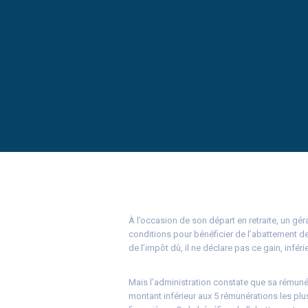
À l’occasion de son départ en retraite, un géra
conditions pour bénéficier de l’abattement de 
de l’impôt dû, il ne déclare pas ce gain, inféri
Mais l’administration constate que sa rémunér
montant inférieur aux 5 rémunérations les plus