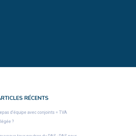
ARTICLES RÉCENTS
epas d’équipe avec conjoints = TVA
llégée ?