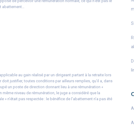
N
suppose de percevoir une rémunération normale, ce qui n’est pas le
cet abattement…
m
S
R
a
D
l
plicable au gain réalisé par un dirigeant partant à la retraite lors
 doit justifier, toutes conditions par ailleurs remplies, qu’il a, dans
ccupé un poste de direction donnant lieu à une rémunération «
un même niveau de rémunération, le juge a considéré que la
e » n’était pas respectée : le bénéfice de l’abattement n’a pas été
A
A