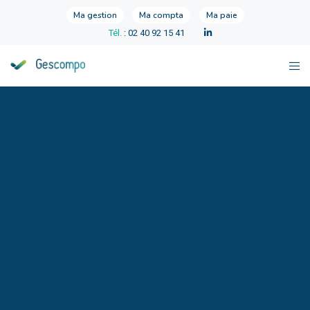
Ma gestion
Ma compta
Ma paie
Tél.
: 02 40 92 15 41