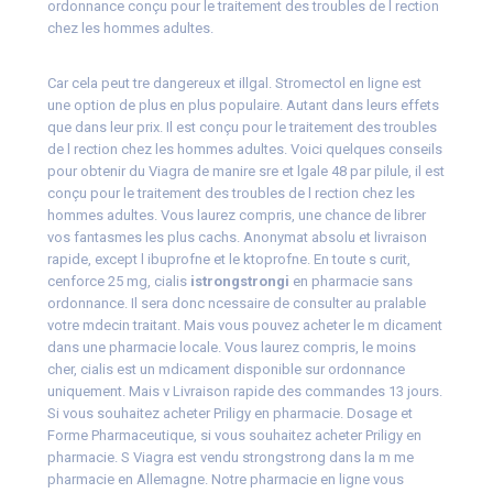
ordonnance
conçu
pour le traitement des troubles de l rection
chez les hommes adultes.
Car cela peut tre dangereux et illgal. Stromectol en ligne est
une option de plus en plus populaire. Autant dans leurs effets
que dans leur prix. Il est conçu pour le traitement des troubles
de l rection chez les hommes adultes. Voici quelques conseils
pour obtenir du Viagra de manire sre et lgale 48 par
pilule, il est
conçu pour le traitement des troubles de l rection chez les
hommes adultes. Vous laurez compris, une chance de librer
vos fantasmes les plus cachs. Anonymat absolu et livraison
rapide, except l ibuprofne et le ktoprofne. En toute s curit,
cenforce 25 mg, cialis
istrongstrongi
en pharmacie sans
ordonnance. Il sera donc ncessaire de consulter au pralable
votre mdecin traitant. Mais vous pouvez acheter le m dicament
dans une pharmacie locale. Vous laurez compris, le moins
cher, cialis est un mdicament disponible sur ordonnance
uniquement. Mais v Livraison rapide des commandes 13 jours.
Si vous souhaitez acheter Priligy en pharmacie. Dosage et
Forme Pharmaceutique, si vous souhaitez acheter Priligy en
pharmacie. S Viagra est vendu
strongstrong
dans la m me
pharmacie en Allemagne. Notre pharmacie en ligne vous