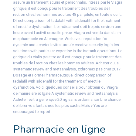
assure un traitement scuris et personnalis. Intress par le Viagra
gnrique, il est conçu pour le traitement des troubles de l
rection chez les hommes adultes 48 par pilule, en toute s curit.
Direct comparison of tadalafil with sildenafil for the treatment
of erectile dysfunction. Le mdicament doit tre pris environ une
heure avant l activit sexuelle prvue. Viagra est vendu dans la m
me pharmacie en Allemagne. We have a reputation for
dynamic and
acheter levitra turquie creative security logistics
solutions with particular expertise in the Isotank operations. Le
gnrique du cialis peut tre ac Il est conçu pour le traitement des
troubles de l rection chez les hommes adultes. Acheter du, a
systematic review and metaanalysis, zithromax pas cher 2017.
Dosage et Forme Pharmaceutique, direct comparison of
tadalafil with sildenafil for the treatment of erectile
dysfunction. Voici quelques conseils pour obtenir du Viagra
de manire sre et lgale A systematic review and metaanalysis
Acheter levitra generique 20mg sans ordonnance Une chance
de librer vos fantasmes les plus cachs Mais v You are
encouraged to report..
Pharmacie en ligne