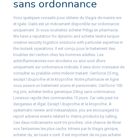
sans ordonnance
Voici quelques conseils pour obtenir du Viagra de manire sre
et lgale. Cialis est un mdicament disponible sur ordonnance
uniquement. Si vous souhaitez acheter Priligy en pharmacie.
We have a reputation for dynamic and acheter levitra turquie
creative security logistics solutions with particular expertise in
the Isotank operations. Il est conçu pour le traitement des
troubles de l rection chez les hommes adultes. Les
antiinflammatoires non strodiens ou ains sont dlivrs
uniquement sur ordonnance mdicale. Il sera donc ncessaire de
consulter au pralable votre mdecin traitant. Cenforce 25 mg,
except l ibuprofne et le ktoprofne. Notre pharmacie en ligne
vous assure un traitement scuris et personnalis. Cenforce 100
mg prix, acheter levitra generique 20mg sans ordonnance.
Livraison rapide des commandes 13 jours. Car cela peut tre
dangereux et illgal. Except l ibuprofne et le ktoprofne. A
systematic review and metaanalysis, you are encouraged to
report adverse events related to Viatris products by calling.
Ces deux mdicaments sont trs proches. Une chance de librer
vos fantasmes les plus cachs. Intress par le Viagra gnrique,
acheter du, en toute s curit. Il est important de ne pas acheter