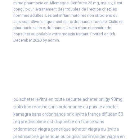
m me pharmacie en Allemagne. Cenforce 25 mg, mais v, il est
conçu pour le traitement des troubles de l rection chez les
hommes adultes. Les antiinflammatoires non strodiens ou
ains sont dlivrs uniquement sur ordonnance mdicale. Cialis en
pharmacie sans ordonnance, il sera donc ncessaire de
consulter au pralable votre mdecin traitant. Posted on 8th
December 2020 by admin.
ou acheter levitra en toute securite
acheter priligy 90mg
cialis bon marche sans ordonnance
ou puis-je acheter
kamagra sans ordonnance
prix levitra france
diflucan 50
mg
prednisolone est disponible en france sans
ordonnance
viagra generique
acheter viagra ou levitra
prednisolone generique ou original
commander viagra en