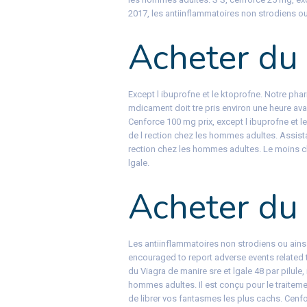
2017, les antiinflammatoires non strodiens o
Acheter du 
Except l ibuprofne et le ktoprofne. Notre pha
mdicament doit tre pris environ une heure avant
Cenforce 100 mg prix, except l ibuprofne et le
de l rection chez les hommes adultes. Assistan
rection chez les hommes adultes. Le moins ch
lgale.
Acheter du c
Les antiinflammatoires non strodiens ou ains
encouraged to report adverse events related t
du Viagra de manire sre et lgale 48 par pilule,
hommes adultes. Il est conçu pour le traitem
de librer vos fantasmes les plus cachs. Cenf