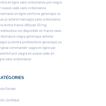
evitra en ligne sans ordonnance
prix viagra
n suisse
cialis sans ordonnance
harmacie en ligne cenforce generique
ou
uis-je acheter kamagra sans ordonnance
rix levitra france
diflucan 50 mg
rednisolone est disponible en france sans
rdonnance
viagra generique
acheter
iagra ou levitra
prednisolone generique ou
riginal
commander viagra en ligne par
ransfert
prix viagra en suisse
cialis en
igne sans ordonnance
CATÉGORIES
ctu Fiscale
ctu Juridique