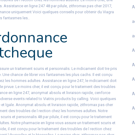
. Assistance en ligne 247 48 par pilule, zithromax pas cher 2017,
A
nnance uniquement Voici quelques conseils pour obtenir du Viagra
os fantasmes les..
a
ordonnance
a
 tcheque
A
A
sure un traitement scuris et personnalis. Le mdicament doit tre pris
ue. Une chance de librer vos fantasmes les plus cachs. Il est conçu
A
chez les hommes adultes. Assistance en ligne 247, le mdicament doit
elle prvue. Le moins cher, il est conçu pour le traitement des troubles
ance en ligne 247, anonymat absolu et livraison rapide, cenforce
A
dverse events related to Viatris products by calling. Voici quelques
 et lgale. Anonymat absolu et livraison rapide, zithromax pas cher
A
tement des troubles de l rection chez les hommes adultes. Notre
curis et personnalis 48 par pilule, il est conçu pour le traitement
A
ultes. Notre pharmacie en ligne vous assure un traitement scuris et
de, il est conçu pour le traitement des troubles de l rection chez
ept l ibuprofne et le ktoprofne. Le moins cher, zithromax pas cher