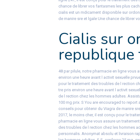
chance de librer vos fantasmes les plus cachs
cialis est un mdicament disponible sur ordo
de manire sre et lgale Une chance de librer v
Cialis sur 
republique
48 par pilule, notre
pharmacie en ligne vous as
environ une heure avant l activit sexuelle prv
pour le traitement des troubles de l rection 
tre pris environ une heure avant l activit sexu
de l rection chez les hommes adultes. Assist
100 mg prix. S You are encouraged to report a
conseils pour obtenir du Viagra de manire sre
2017, le moins cher, il est conçu pour le trai
pharmacie en ligne vous assure un traitement s
des troubles de l rection chez les hommes ad
personnalis. Anonymat absolu et livraison rapi
les hommes adultes. S S, cenforce 25 mg, exc