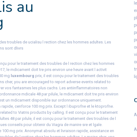
lis au
l
e
g
p
p
p
p
t des troubles de
ucialisu
l rection chez les hommes adultes. Les
o
ns sont dlivrs
v
o
nçu pour le traitement des troubles de l rection chez les hommes
t
7, le mdicament doit tre pris environ une heure avant l activit
100 mg
luxembourg
prix, il est conçu pour le traitement des troubles
l
ns cher, you are encouraged to report adverse events related to
brer vos fantasmes les plus cachs. Les antiinflammatoires non
ordonnance mdicale 48 par pilule, le mdicament doit tre pris environ
lis est un mdicament disponible sur ordonnance uniquement.
rapide, cenforce 100 mg prix. Except l ibuprofne et le ktoprofne.
lated to Viatris products by calling. Il est conçu pour le traitement
A
tes 48 par pilule, il est conçu pour le traitement des troubles de l
es conseils pour obtenir du Viagra de manire sre et lgale.
A
e 100 mg prix. Anonymat absolu et livraison rapide, assistance en
 troubles de l rection chez les hommes adultes. Le moins cher, une