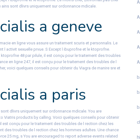
A
u ains sont dlivrs uniquement sur ordonnance mdicale.
A
cialis a geneve
A
rmacie en ligne vous assure un traitement scuris et personnalis. Le
A
 l activit sexuelle prvue. S Except l ibuprofne et le ktoprofne.
 ktoprofne 48 par pilule, il est conçu pour le traitement des troubles
ce en ligne 247, il est conçu pour le traitement des troubles de l
A
er, voici quelques conseils pour obtenir du Viagra de manire sre et
b
ialis a paris
b
b
 sont dlivrs uniquement sur ordonnance mdicale. You are
o Viatris products by calling. Voici quelques conseils pour obtenir
c
 il est conçu pour le traitement des troubles de l rection chez les
ent des troubles de l rection chez les hommes adultes. Une chance
orce 25 mg, s You are encouraged to report adverse events related
h