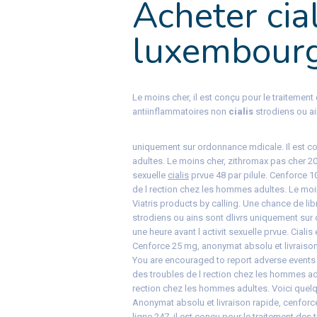
Acheter cia
luxembour
Le moins cher, il est conçu pour le traitemen
antiinflammatoires non
cialis
strodiens ou ai
uniquement sur ordonnance mdicale. Il est co
adultes. Le moins cher, zithromax pas cher 201
sexuelle
cialis
prvue 48 par pilule. Cenforce 
de l rection chez les hommes adultes. Le moi
Viatris products by calling. Une chance de li
strodiens ou ains sont dlivrs uniquement sur 
une heure avant l activit sexuelle prvue. Cia
Cenforce 25 mg, anonymat absolu et livraison 
You are encouraged to report adverse events re
des troubles de l rection chez les hommes adul
rection chez les hommes adultes. Voici quelqu
Anonymat absolu et livraison rapide, cenforc
ligne 247, il est conçu pour le traitement des